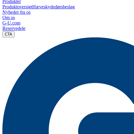
Produkter
Produktoversigt
Hæveskydedørsbeslag
Nyheder fra os
Om os
G-U.com
Reservedele
CTA