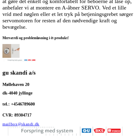
at gøre det enkelt og komfortabelt for beboerne at låse op,
anbefaler vi at montere en A-åbner SERVO. Ved et lille
vrid med nøglen eller et let tryk på betjeningsgrebet sørger
servomotoren for resten af den nødvendige kraft og
bevægelse.
Merværdi og problemløsning i ét produkt!
gu skandi a/s
Møllehaven 20
dk-4040 jyllinge
tel.: +4546789600
CVR: 89304717
mailbox@skandi.dk